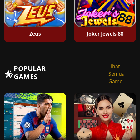
Zeus
Joker Jewels 88
Lihat
POPULAR
Semua
GAMES
Game