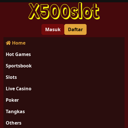
Masuk
Daftar
Home
Hot Games
Sportsbook
Slots
Live Casino
Poker
Tangkas
Others