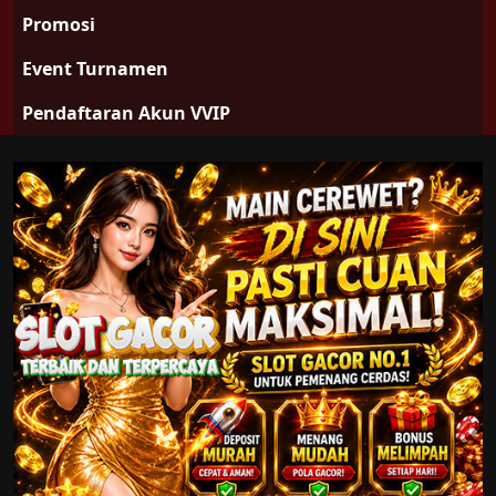
Promosi
Event Turnamen
Pendaftaran Akun VVIP