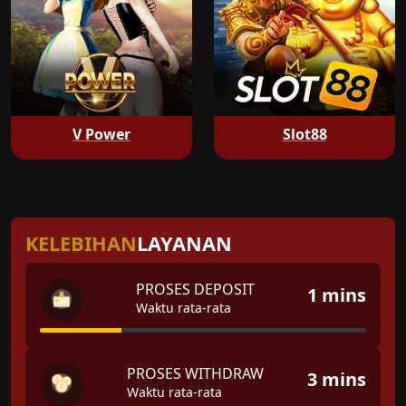
V Power
Slot88
KELEBIHAN
LAYANAN
PROSES DEPOSIT
1 mins
Waktu rata-rata
PROSES WITHDRAW
3 mins
Waktu rata-rata