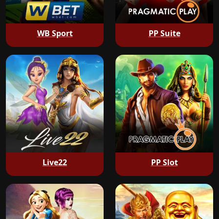
WB Sport
PP Suite
Live22
PP Slot