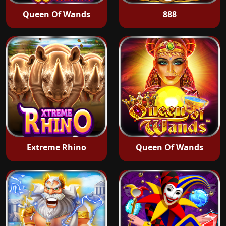
Queen Of Wands
888
Extreme Rhino
Queen Of Wands