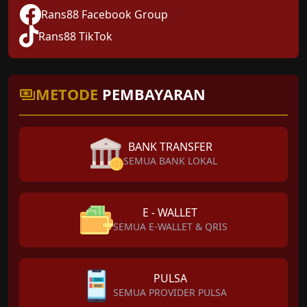
Rans88 Facebook Group
Rans88 TikTok
METODE
PEMBAYARAN
BANK TRANSFER
SEMUA BANK LOKAL
E - WALLET
SEMUA E-WALLET & QRIS
PULSA
SEMUA PROVIDER PULSA