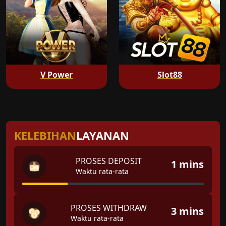
V Power
Slot88
KELEBIHAN
LAYANAN
PROSES DEPOSIT
1 mins
Waktu rata-rata
PROSES WITHDRAW
3 mins
Waktu rata-rata