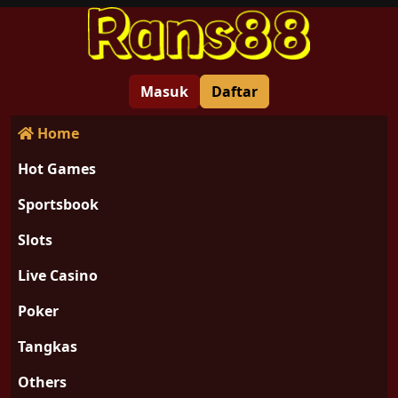
Masuk
Daftar
Home
Hot Games
Sportsbook
Slots
Live Casino
Poker
Tangkas
Others