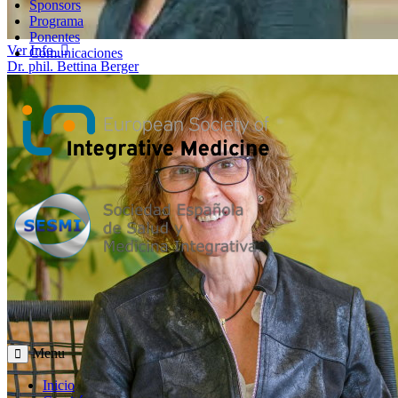
Sponsors
Programa
Ponentes
Ver Info
Comunicaciones
Dr. phil. Bettina Berger
Menu
Inicio