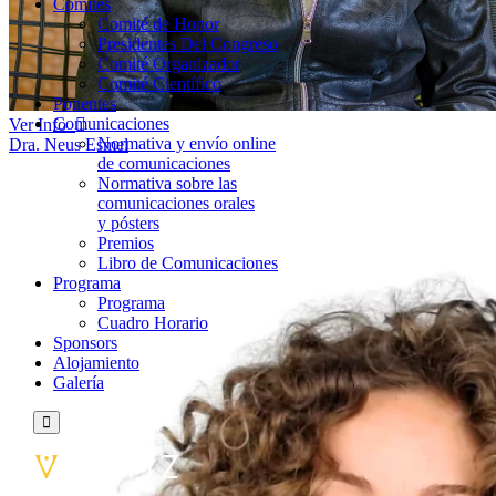
Comités
Comité de Honor
Presidentes Del Congreso
Comité Organizador
Comité Científico
Ponentes
Comunicaciones
Ver Info
Normativa y envío online
Dra. Neus Esmel
de comunicaciones
Normativa sobre las
comunicaciones orales
y pósters
Premios
Libro de Comunicaciones
Programa
Programa
Cuadro Horario
Sponsors
Alojamiento
Galería