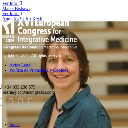
Ver Info
Malek Bishawi
Ver Info
Anna Katharina Koch
opyright © 2024 - All rights reserved.
Aviso Legal
Política de Privacidad y Cookies
+34 933 238 573
sesmi@activacongresos.com
Inicio