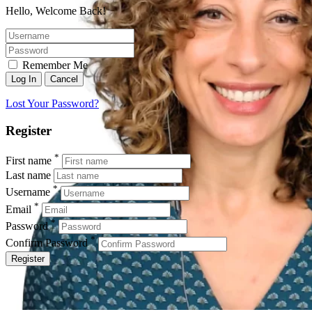
Hello, Welcome Back!
Remember Me
Lost Your Password?
Register
*
First name
Last name
*
Username
*
Email
*
Password
*
Confirm Password
Register