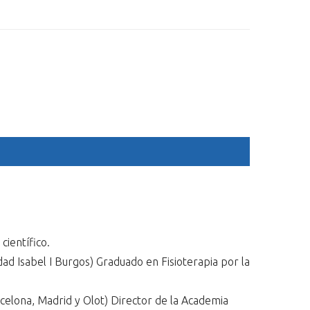
ESP
ENG
PROGRAMA
SPONSORS
ALOJAMIENTO
GALERÍA
científico.
ad Isabel I Burgos) Graduado en Fisioterapia por la
rcelona, Madrid y Olot) Director de la Academia