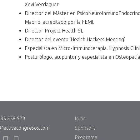
Xevi Verdaguer
Director del Máster en PsicoNeuroInmunoEndocrinol
Madrid, acreditado por la FEMI.
Director Project Health SL
Director del evento ‘Health Hackers Meeting’
Especialista en Micro-Immunoterapia. Hypnosis Clíni
Posturólogo, acupuntor y especialista en Osteopat
933 238 573
Inicio
@activacongresos.com
Sponsors
Programa