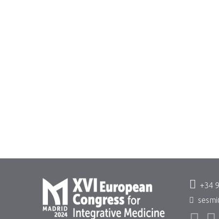
+34 
sesmi