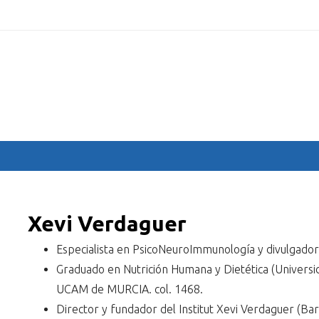
.com
INICIO
COMITÉS
PONENTES
COMUNICACIONES
Xevi Verdaguer
Especialista en PsicoNeuroImmunología y divulgador 
Graduado en Nutrición Humana y Dietética (Universid
UCAM de MURCIA. col. 1468.
Director y fundador del Institut Xevi Verdaguer (Ba