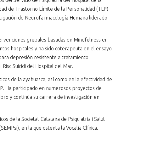
del Servicio de Psiquiatría del Hospital de la
dad de Trastorno Límite de la Personalidad (TLP)
stigación de Neurofarmacología Humana liderado
tervenciones grupales basadas en Mindfulness en
ntos hospitales y ha sido coterapeuta en el ensayo
para depresión resistente a tratamiento
isc Suicidi del Hospital del Mar.
ticos de la ayahuasca, así como en la efectividad de
TLP. Ha participado en numerosos proyectos de
libro y continúa su carrera de investigación en
s de la Societat Catalana de Psiquiatria i Salut
SEMPsi), en la que ostenta la Vocalía Clínica.