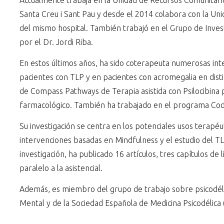
Actualmente trabaja en la Unidad de Recursos Comunitarios 
Santa Creu i Sant Pau y desde el 2014 colabora con la Uni
del mismo hospital. También trabajó en el Grupo de Inve
por el Dr. Jordi Riba.
En estos últimos años, ha sido coterapeuta numerosas in
pacientes con TLP y en pacientes con acromegalia en disti
de Compass Pathways de Terapia asistida con Psilocibina 
farmacológico. También ha trabajado en el programa Codi R
Su investigación se centra en los potenciales usos terapéu
intervenciones basadas en Mindfulness y el estudio del 
investigación, ha publicado 16 artículos, tres capítulos de 
paralelo a la asistencial.
Además, es miembro del grupo de trabajo sobre psicodélico
Mental y de la Sociedad Española de Medicina Psicodélica (