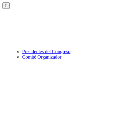
+34 933 238 573
ESP
ENG
sesmi@activacongresos.com
Presidentes del Congreso
Comité Organizador