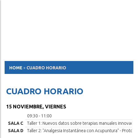
ESP
ENG
HOME
»
CUADRO HORARIO
CUADRO HORARIO
15 NOVIEMBRE, VIERNES
09:30 - 11:00
SALA C
Taller 1: Nuevos datos sobre terapias manuales innovado
SALA D
Taller 2: "Analgesia Instantánea con Acupuntura" - Protoco