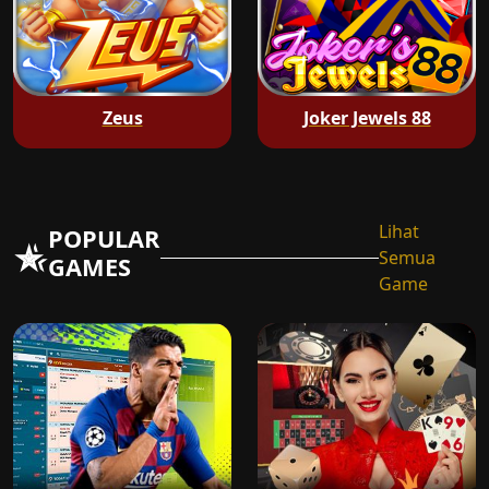
Zeus
Joker Jewels 88
Lihat
POPULAR
Semua
GAMES
Game