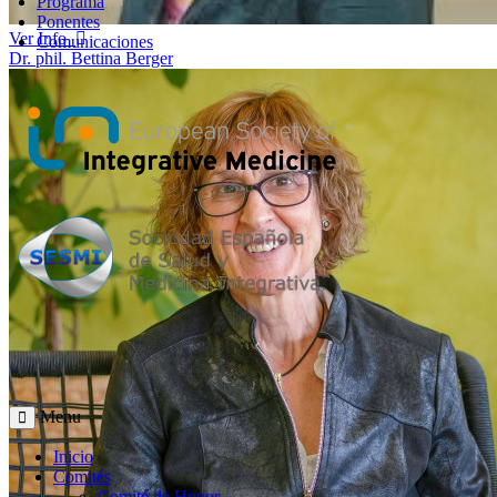
Programa
Ponentes
Ver Info
Comunicaciones
Dr. phil. Bettina Berger
Menu
Inicio
Comités
Comité de Honor