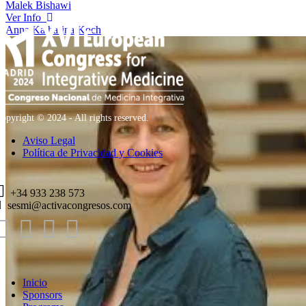
Malek Bishawi
Ver Info
Anna Katharina Koch
opyright © 2024 - All rights reserved.
Aviso Legal
Política de Privacidad y Cookies
+34 933 238 573
sesmi@activacongresos.com
Inicio
Sponsors