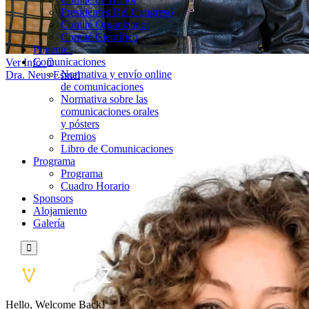
Presidentes Del Congreso
Comité Organizador
Comité Científico
Ponentes
Comunicaciones
Ver Info
Normativa y envío online
Dra. Neus Esmel
de comunicaciones
Normativa sobre las
comunicaciones orales
y pósters
Premios
Libro de Comunicaciones
Programa
Programa
Cuadro Horario
Sponsors
Alojamiento
Galería
Hello, Welcome Back!