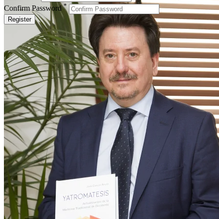
*
Confirm Password
Register