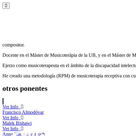
+34 933 238 573
ESP
ENG
sesmi@activacongresos.com
compositor.
Docente en el Máster de Musicoteràpia de la UB, y en el Máster de M
Ejerzo como musicoterapeuta en el ámbito de la discapacidad intelectua
He creado una metodología (RPM) de musicoterapia receptiva con cuen
otros ponentes
Ver Info
Francisco Almodóvar
Ver Info
Malek Bishawi
Ver Info
Anna Katharina Koch