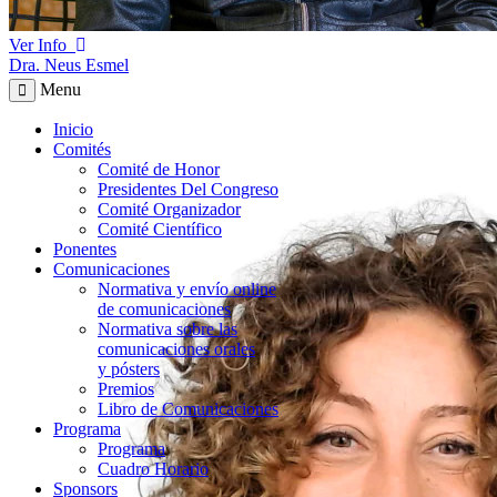
Ver Info
Dra. Neus Esmel
Menu
Inicio
Comités
Comité de Honor
Presidentes Del Congreso
Comité Organizador
Comité Científico
Ponentes
Comunicaciones
Normativa y envío online
de comunicaciones
Normativa sobre las
comunicaciones orales
y pósters
Premios
Libro de Comunicaciones
Programa
Programa
Cuadro Horario
Sponsors