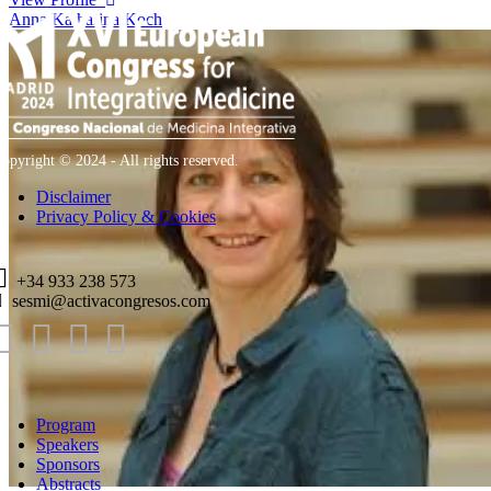
Anna Katharina Koch
opyright © 2024 - All rights reserved.
Disclaimer
Privacy Policy & Cookies
+34 933 238 573
sesmi@activacongresos.com
Program
Speakers
Sponsors
Abstracts