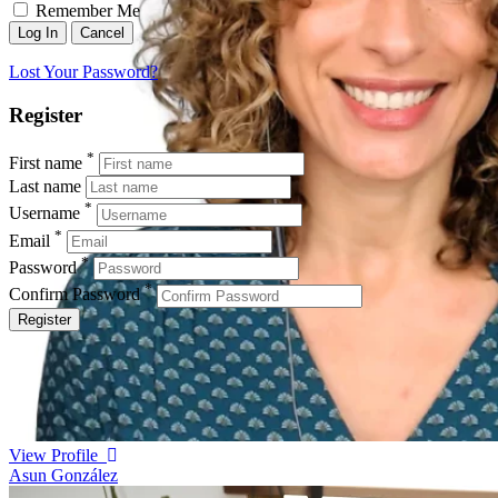
Remember Me
Lost Your Password?
Register
*
First name
Last name
*
Username
*
Email
*
Password
*
Confirm Password
Register
View Profile
Asun González