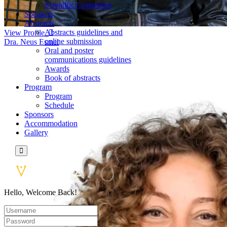
Scientific Committee
Speakers
Abstracts
Abstracts guidelines and
View Profile
online submission
Dra. Neus Esmel
Oral and poster
communications guidelines
Awards
Book of abstracts
Program
Program
Schedule
Sponsors
Accommodation
Gallery
Hello, Welcome Back!