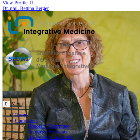
View Profile
Dr. phil. Bettina Berger
Menu
Home
Committees
Honorary Committee
Congress Presidents
Organizing Committee