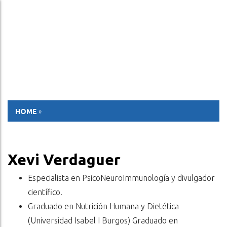
ESP
ENG
HOME
»
Xevi Verdaguer
Especialista en PsicoNeuroImmunología y divulgador
científico.
Graduado en Nutrición Humana y Dietética
(Universidad Isabel I Burgos) Graduado en