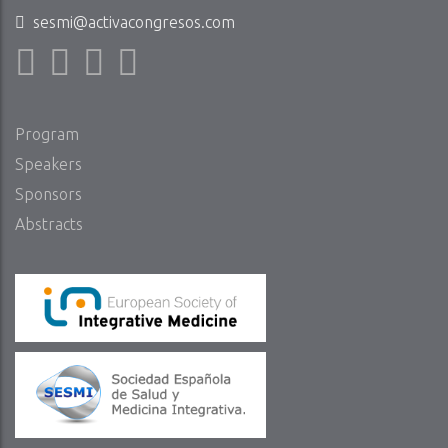
sesmi@activacongresos.com
Program
Speakers
Sponsors
Abstracts