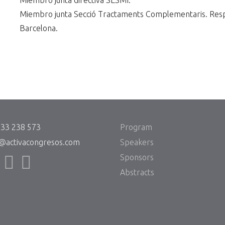
Miembro junta directiva SESMI.
Miembro junta Secció Tractaments Complementaris. Respo
Barcelona.
933 238 573
Program
@activacongresos.com
Speakers
Sponsors
Abstracts