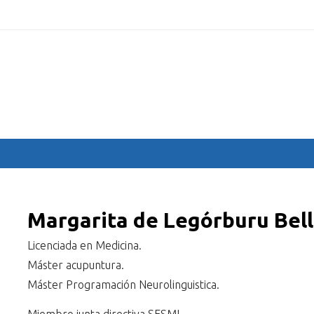
.com
HOME
COMMITTEES
SPEAKERS
ABSTRACTS
PR
Margarita de Legórburu Bel
Licenciada en Medicina.
Máster acupuntura.
Máster Programación Neurolinguistica.