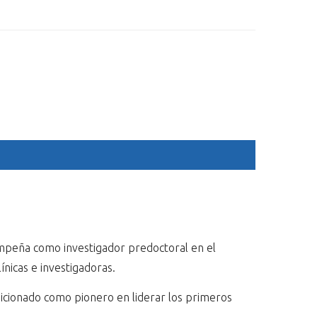
ESP
ENG
OGRAM
SPONSORS
ACCOMMODATION
GALLERY
empeña como investigador predoctoral en el
ínicas e investigadoras.
osicionado como pionero en liderar los primeros