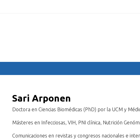
.com
HOME
COMMITTEES
SPEAKERS
ABSTRACTS
PR
Sari Arponen
Doctora en Ciencias Biomédicas (PhD) por la UCM y Médico
Másteres en Infecciosas, VIH, PNI clínica, Nutrición Genómi
Comunicaciones en revistas y congresos nacionales e inter