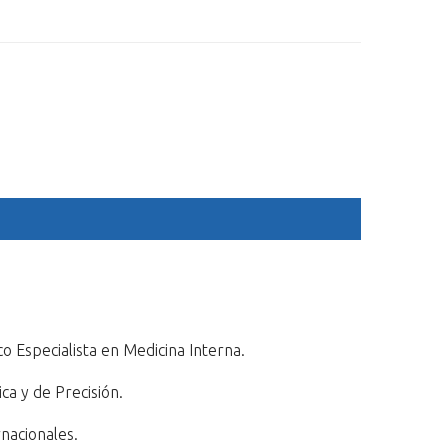
ESP
ENG
OGRAM
SPONSORS
ACCOMMODATION
GALLERY
 Especialista en Medicina Interna.
ca y de Precisión.
nacionales.